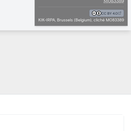
M083389
CC BY 4.0
KIK-IRPA, Brussels (Belgium), cliché M083389