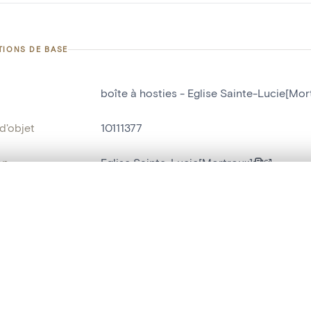
TIONS DE BASE
boîte à hosties - Eglise Sainte-Lucie[Mor
d'objet
10111377
on
Eglise Sainte-Lucie[Mortroux]
Mortroux
te, en superposition ou avec un rideau coulissant — avec zoom et dép
Ma sélection » dans le menu.
bjet
boîte à hosties
t vide. Ajoutez des photos depuis les résultats de recherche ou les p
t identifier
hdl:20.500.14037/object.10111377