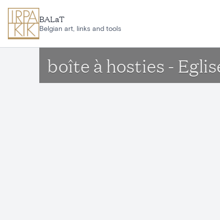
Aller au contenu principal
BALaT
Belgian art, links and tools
boîte à hosties - Egl