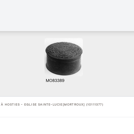
M083389
 À HOSTIES - EGLISE SAINTE-LUCIE[MORTROUX] (10111377)