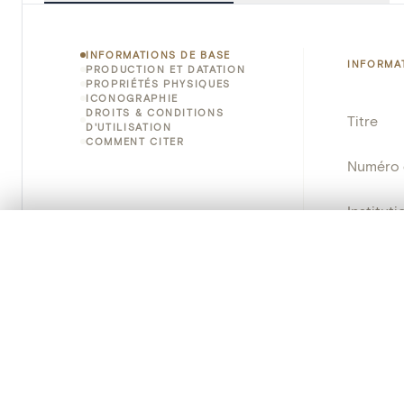
INFORMATIONS DE BASE
INFORMA
PRODUCTION ET DATATION
PROPRIÉTÉS PHYSIQUES
ICONOGRAPHIE
DROITS & CONDITIONS
Titre
D'UTILISATION
COMMENT CITER
Numéro 
Instituti
0/50 photos
SÉLECTION À COMPARER
Lieu
Alignez vos images pour les comparer côte à cô
Vous pouvez rouvrir cette sélection à tout moment via « 
Nom d'o
Votre sélection à comparer es
Persisten
Tout effacer