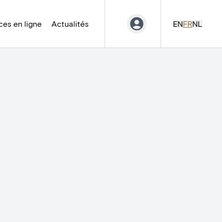
es en ligne
Actualités
EN
FR
NL