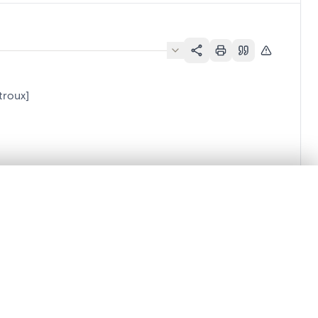
troux]
lacement synchronisés.
ages de détail pour commencer.
Comparer dans la visionneuse avancée