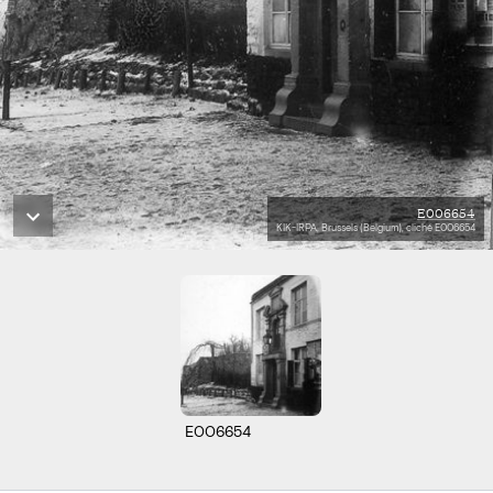
E006654
KIK-IRPA, Brussels (Belgium), cliché E006654
E006654