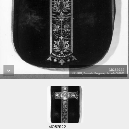
M082922
KIK-IRPA, Brussels (Belgium), cliché M082922
M082922