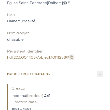
Eglise Saint-Pancrace[Dalhem]
Lieu
Dalhem[localité]
Nom d'objet
chasuble
Persistent identifier
hdl:20.500.14037/object.10111286
PRODUCTION ET DATATION
Creator
inconnu
(
brodeur
)
Creation date
1891 - 1910