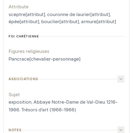
Attribute
sceptre[attribut]
,
couronne de laurier[attribut]
,
épée[attribut]
,
bouclier[attribut]
,
armure[attribut]
FOI CHRÉTIENNE
Figures religieuses
Pancrace[chevalier-personnage]
ASSOCIATIONS
Sujet
exposition, Abbaye Notre-Dame de Val-Dieu 1216-
1966. Trésors d'art (1966-1966)
NOTES