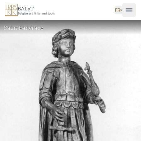
Aller au contenu principal
BALaT
FR
˅
Belgian art, links and tools
Saint Pancrace