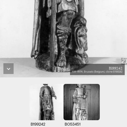
B199242
KIK-IRPA, Brussels (Belgium), cliché B199242
B199242
B053451