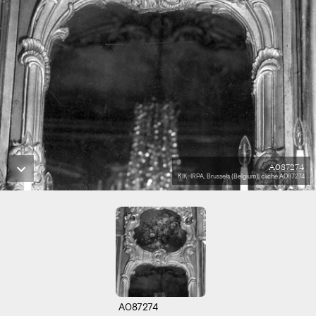
A087274
KIK-IRPA, Brussels (Belgium), cliché A087274
A087274