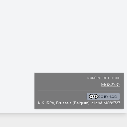
NUMÉRO DE CLICHÉ
M082737
CC BY 4.0
KIK-IRPA, Brussels (Belgium), cliché M082737