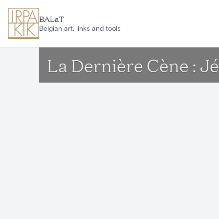
Aller au contenu principal
BALaT
Belgian art, links and tools
La Dernière Cène : J