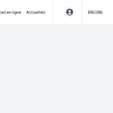
es en ligne
Actualités
EN
FR
NL