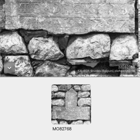
M082768
KIK-IRPA, Brussels (Belgium), cliché M082768
M082768