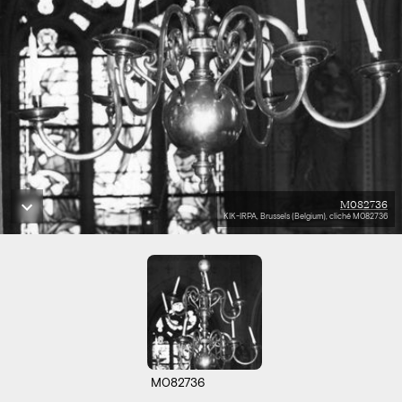
M082736
KIK-IRPA, Brussels (Belgium), cliché M082736
M082736