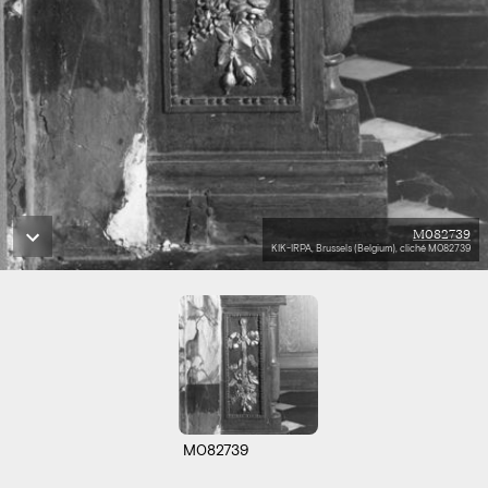
M082739
KIK-IRPA, Brussels (Belgium), cliché M082739
M082739