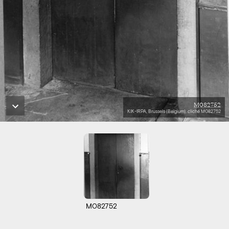
M082752
KIK-IRPA, Brussels (Belgium), cliché M082752
M082752