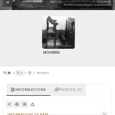
M008656
KIK-IRPA, Brussels (Belgium), cliché M008656
M008656
˅
10111121
INFORMATIONS
PHOTOS (1)
INFORMATIONS DE BASE