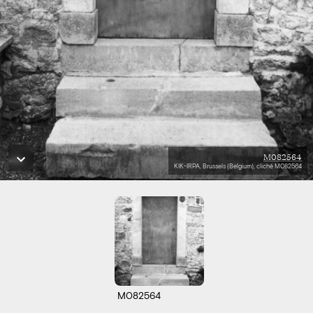
M082564
KIK-IRPA, Brussels (Belgium), cliché M082564
M082564