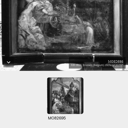
M082695
KIK-IRPA, Brussels (Belgium), cliché M082695
M082695