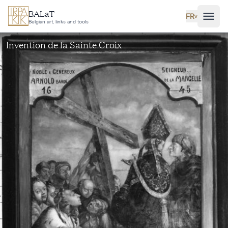
Aller au contenu principal
BALaT
FR
˅
Belgian art, links and tools
Invention de la Sainte Croix