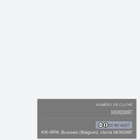
NUMÉRO DE CLICHÉ
M082697
CC BY 4.0
KIK-IRPA, Brussels (Belgium), cliché M082697