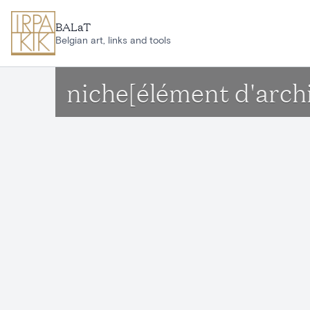
Aller au contenu principal
BALaT
Belgian art, links and tools
niche[élément d'archi