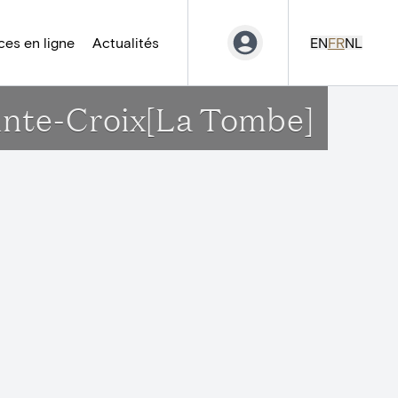
es en ligne
Actualités
EN
FR
NL
Sainte-Croix[La Tombe]