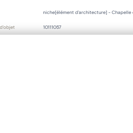
niche[élément d'architecture] - Chapelle
d'objet
10111057
on
Chapelle de la Sainte-Croix[La Tombe]
te, en superposition ou avec un rideau coulissant — avec zoom et dép
Bombaye
Ma sélection » dans le menu.
bjet
niche[élément d'architecture]
t vide. Ajoutez des photos depuis les résultats de recherche ou les p
t identifier
hdl:20.500.14037/object.10111057
ION ET DATATION