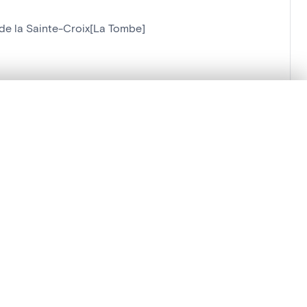
 de la Sainte-Croix[La Tombe]
lacement synchronisés.
ages de détail pour commencer.
Comparer dans la visionneuse avancée