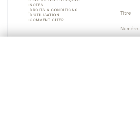
NOTES
DROITS & CONDITIONS
Titre
D'UTILISATION
COMMENT CITER
Numéro 
Instituti
0/50 photos
SÉLECTION À COMPARER
Alignez vos images pour les comparer côte à cô
Lieu
Vous pouvez rouvrir cette sélection à tout moment via « 
Nom d'o
Votre sélection à comparer es
Persisten
Tout effacer
PRODUCT