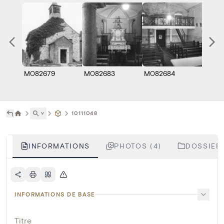
M082679
M082683
M082684
M082
˅
10111048
INFORMATIONS
PHOTOS (4)
DOSSIERS
INFORMATIONS DE BASE
Titre