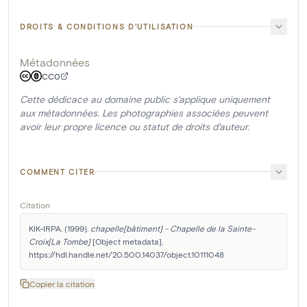
DROITS & CONDITIONS D'UTILISATION
Métadonnées
CC0
Cette dédicace au domaine public s'applique uniquement
aux métadonnées. Les photographies associées peuvent
avoir leur propre licence ou statut de droits d'auteur.
COMMENT CITER
Citation
KIK-IRPA. (1999). 
chapelle[bâtiment] - Chapelle de la Sainte-
Croix[La Tombe]
 [Object metadata]. 
https://hdl.handle.net/20.500.14037/object.10111048
Copier la citation