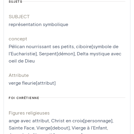
SUJETS
SUBJECT
représentation symbolique
concept
Pélican nourrissant ses petits
,
ciboire[symbole de
l'Eucharistie]
,
Serpent[démon]
,
Delta mystique avec
oeil de Dieu
Attribute
verge fleurie[attribut]
FOI CHRÉTIENNE
Figures religieuses
ange avec attribut
,
Christ en croix[personnage]
,
Sainte Face
,
Vierge[debout]
,
Vierge à l'Enfant
,