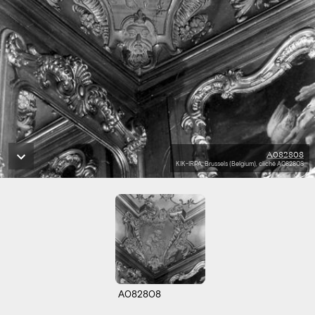
A082808
KIK-IRPA, Brussels (Belgium), cliché A082808
A082808