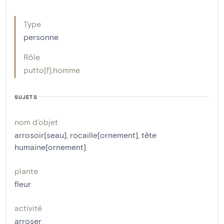
Type
personne
Rôle
putto[f]
,
homme
SUJETS
nom d'objet
arrosoir[seau]
,
rocaille[ornement]
,
tête
humaine[ornement]
plante
fleur
activité
arroser