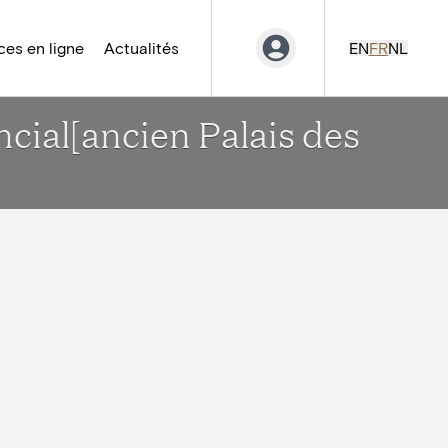
es en ligne
Actualités
EN
FR
NL
ncial[ancien Palais des