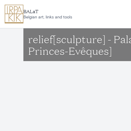
Aller au contenu principal
BALaT
Belgian art, links and tools
relief[sculpture] - P
Princes-Evêques]