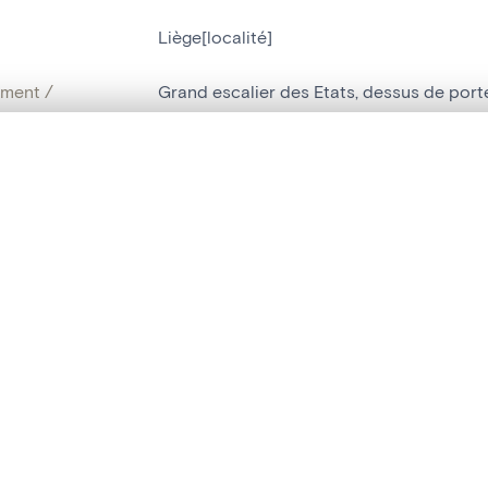
Liège[localité]
ment /
Grand escalier des Etats, dessus de port
:
bjet
relief[sculpture]
,
dessus-de-porte[décora
te, en superposition ou avec un rideau coulissant — avec zoom et dép
Ma sélection » dans le menu.
t identifier
hdl:20.500.14037/object.10111023
t vide. Ajoutez des photos depuis les résultats de recherche ou les p
ION ET DATATION
or
inconnu
(
stucateur
)
ion date
1850 (ca)