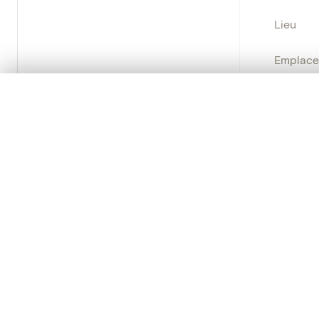
Lieu
Emplace
Adresse
0/50 photos
SÉLECTION À COMPARER
Nom d'o
Alignez vos images pour les comparer côte à cô
Vous pouvez rouvrir cette sélection à tout moment via « 
Persisten
Votre sélection à comparer es
Tout effacer
PRODUCT
Creat
Creat