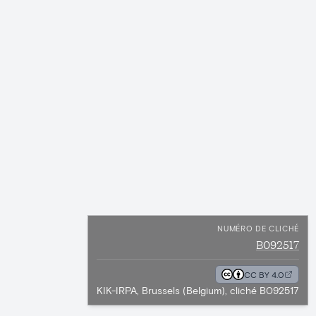
NUMÉRO DE CLICHÉ
B092517
CC BY 4.0
KIK-IRPA, Brussels (Belgium), cliché B092517