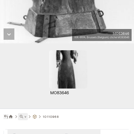
M083646
KIK-IRPA, Brussels (Belgium), cliché M083646
M083646
˅
10110968