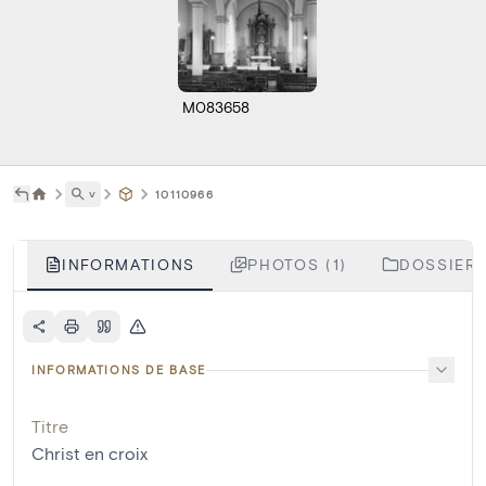
M083658
˅
10110966
INFORMATIONS
PHOTOS (1)
DOSSIERS
INFORMATIONS DE BASE
Titre
Christ en croix