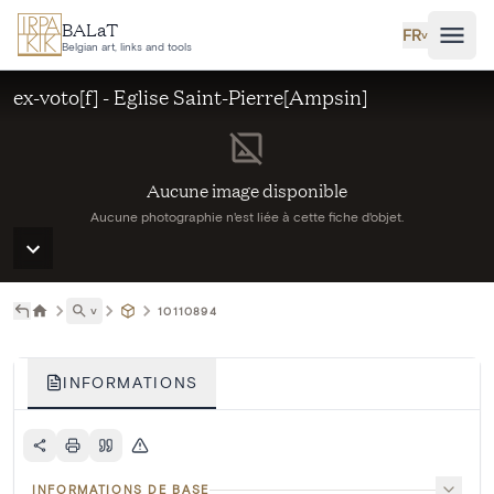
Aller au contenu principal
BALaT
FR
˅
Belgian art, links and tools
ex-voto[f] - Eglise Saint-Pierre[Ampsin]
Aucune image disponible
Aucune photographie n'est liée à cette fiche d'objet.
˅
10110894
INFORMATIONS
INFORMATIONS DE BASE