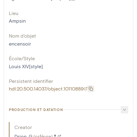
Lieu
Ampsin
Nom d'objet
encensoir
École/Style
Louis XIV[style]
Persistent identifier
hdl:20.500.14037/object.10110889
PRODUCTION ET DATATION
Creator
Drion, G.
(
orfèvre
)