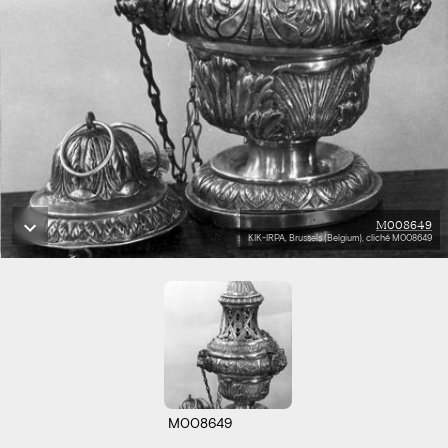
M008649
KIK-IRPA, Brussels (Belgium), cliché M008649
M008649