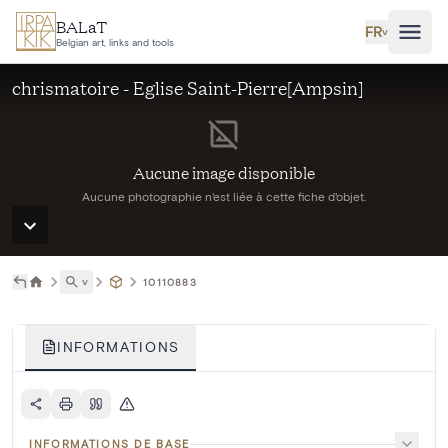
Aller au contenu principal
BALaT
FR
˅
Belgian art, links and tools
chrismatoire - Eglise Saint-Pierre[Ampsin]
Aucune image disponible
Aucune photographie n'est liée à cette fiche d'objet.
˅
10110883
INFORMATIONS
INFORMATIONS DE BASE