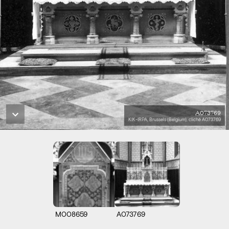
A073769
KIK-IRPA, Brussels (Belgium), cliché A073769
M008659
A073769