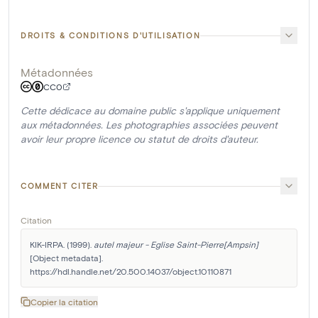
DROITS & CONDITIONS D'UTILISATION
Métadonnées
CC0
Cette dédicace au domaine public s'applique uniquement
aux métadonnées. Les photographies associées peuvent
avoir leur propre licence ou statut de droits d'auteur.
COMMENT CITER
Citation
KIK-IRPA. (1999). 
autel majeur - Eglise Saint-Pierre[Ampsin]
[Object metadata]. 
https://hdl.handle.net/20.500.14037/object.10110871
Copier la citation