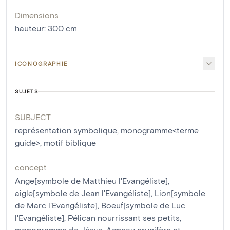
Dimensions
hauteur
:
300
cm
ICONOGRAPHIE
SUJETS
SUBJECT
représentation symbolique
,
monogramme<terme
guide>
,
motif biblique
concept
Ange[symbole de Matthieu l'Evangéliste]
,
aigle[symbole de Jean l'Evangéliste]
,
Lion[symbole
de Marc l'Evangéliste]
,
Boeuf[symbole de Luc
l'Evangéliste]
,
Pélican nourrissant ses petits
,
monogramme de Jésus
,
Agneau crucifère et