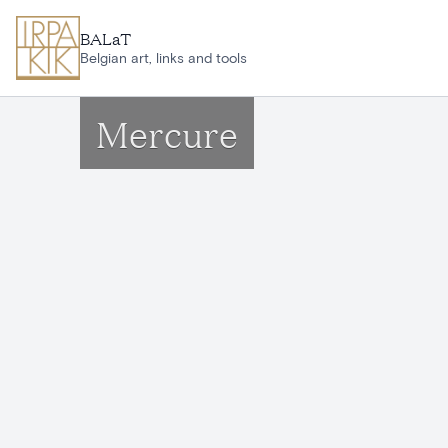
Aller au contenu principal
BALaT
Belgian art, links and tools
Mercure