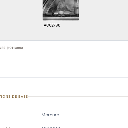
A082798
RE (10110863)
TIONS DE BASE
Mercure