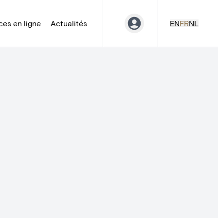
es en ligne
Actualités
EN
FR
NL