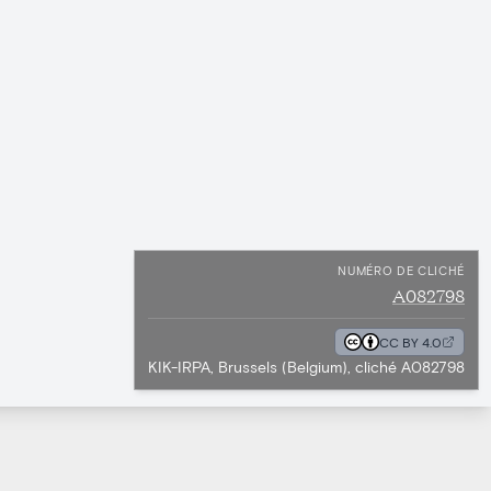
NUMÉRO DE CLICHÉ
A082798
CC BY 4.0
KIK-IRPA, Brussels (Belgium), cliché A082798