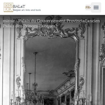
Aller au contenu principal
BALaT
FR
˅
Belgian art, links and tools
miroir - Palais du Gouvernement Provincial[ancien
Palais des Princes-Evêques]