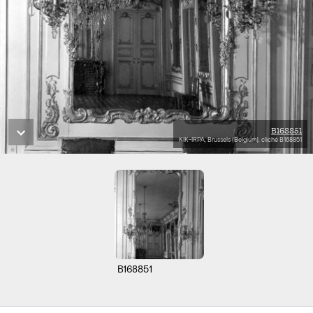
B168851
KIK-IRPA, Brussels (Belgium), cliché B168851
B168851