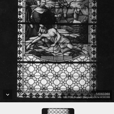
M083368
KIK-IRPA, Brussels (Belgium), cliché M083368