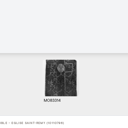
M083314
BLE - EGLISE SAINT-REMY (10110796)