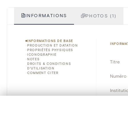
INFORMATIONS
PHOTOS (1)
INFORMATIONS DE BASE
INFORMA
PRODUCTION ET DATATION
PROPRIÉTÉS PHYSIQUES
ICONOGRAPHIE
NOTES
Titre
DROITS & CONDITIONS
D'UTILISATION
COMMENT CITER
Numéro 
Instituti
Lieu
0/50 photos
SÉLECTION À COMPARER
Alignez vos images pour les comparer côte à cô
Nom d'o
Vous pouvez rouvrir cette sélection à tout moment via « 