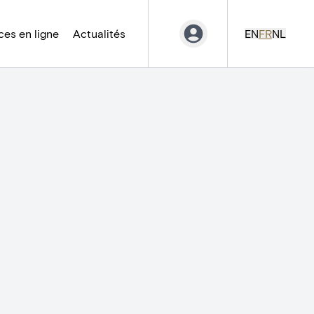
es en ligne
Actualités
EN
FR
NL