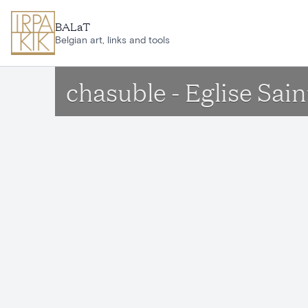
Aller au contenu principal
BALaT
Belgian art, links and tools
chasuble - Eglise Sa