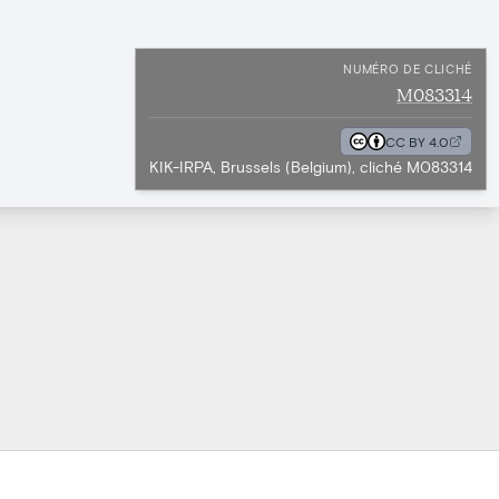
NUMÉRO DE CLICHÉ
M083314
CC BY 4.0
KIK-IRPA, Brussels (Belgium), cliché M083314