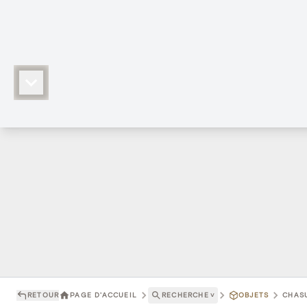
RETOUR
PAGE D'ACCUEIL
RECHERCHE
˅
OBJETS
CHASU