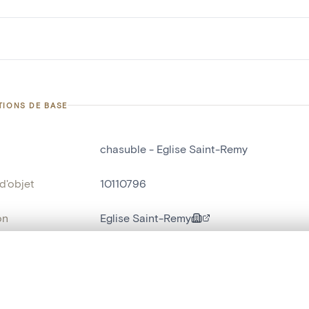
TIONS DE BASE
chasuble - Eglise Saint-Remy
d'objet
10110796
on
Eglise Saint-Remy
Saint-Remy[Blegny]
te, en superposition ou avec un rideau coulissant — avec zoom et dép
bjet
chasuble
Ma sélection » dans le menu.