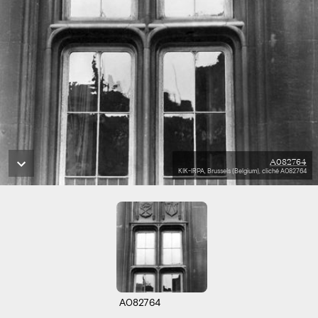
A082764
KIK-IRPA, Brussels (Belgium), cliché A082764
A082764