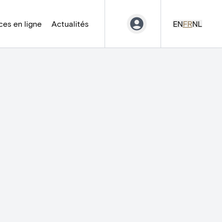
es en ligne
Actualités
EN
FR
NL