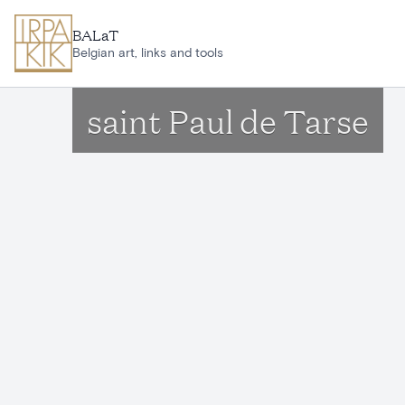
Aller au contenu principal
BALaT
Belgian art, links and tools
saint Paul de Tarse