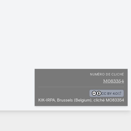
NUMÉRO DE CLICHÉ
M083354
CC BY 4.0
KIK-IRPA, Brussels (Belgium), cliché M083354