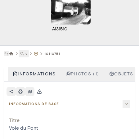
A131510
˅
10110751
INFORMATIONS
PHOTOS (1)
OBJETS LI
INFORMATIONS DE BASE
Titre
Voie du Pont