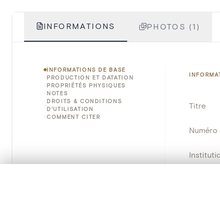
INFORMATIONS
PHOTOS (1)
INFORMATIONS DE BASE
INFORMA
PRODUCTION ET DATATION
PROPRIÉTÉS PHYSIQUES
NOTES
DROITS & CONDITIONS
Titre
D'UTILISATION
COMMENT CITER
Numéro 
Instituti
Lieu
0/50 photos
SÉLECTION À COMPARER
Alignez vos images pour les comparer côte à cô
Nom d'o
Vous pouvez rouvrir cette sélection à tout moment via « 