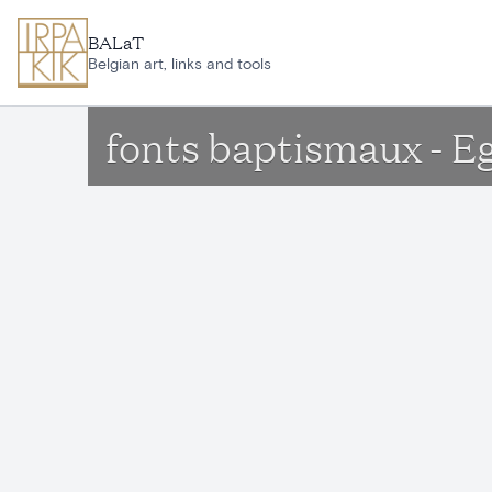
Aller au contenu principal
BALaT
Belgian art, links and tools
fonts baptismaux - E