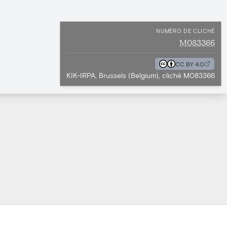
NUMÉRO DE CLICHÉ
M083366
CC BY 4.0
KIK-IRPA, Brussels (Belgium), cliché M083366