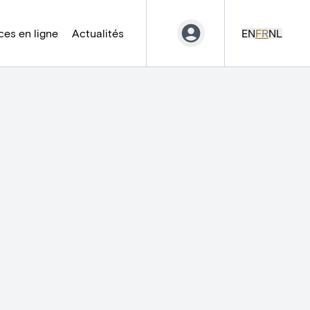
es en ligne
Actualités
EN
FR
NL