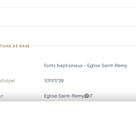
TIONS DE BASE
fonts baptismaux - Eglise Saint-Remy
d'objet
10110729
on
Eglise Saint-Remy
Saint-Remy[Blegny]
te, en superposition ou avec un rideau coulissant — avec zoom et dép
bjet
fonts baptismaux
Ma sélection » dans le menu.