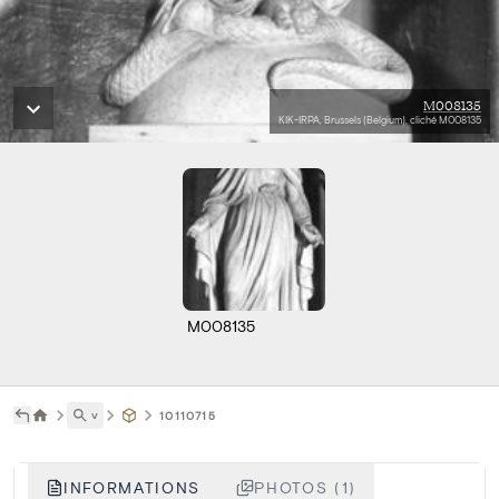
M008135
KIK-IRPA, Brussels (Belgium), cliché M008135
M008135
˅
10110715
INFORMATIONS
PHOTOS (1)