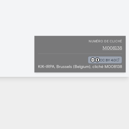
NUMÉRO DE CLICHÉ
M008138
CC BY 4.0
KIK-IRPA, Brussels (Belgium), cliché M008138