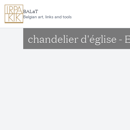
Aller au contenu principal
BALaT
Belgian art, links and tools
chandelier d'église -