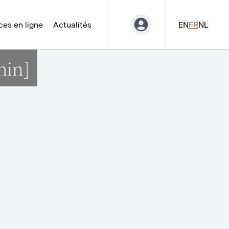
es en ligne
Actualités
EN
FR
NL
hin]