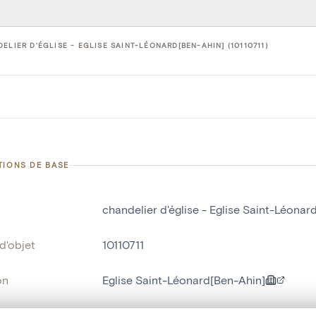
ELIER D'ÉGLISE - EGLISE SAINT-LÉONARD[BEN-AHIN] (10110711)
TIONS DE BASE
chandelier d'église - Eglise Saint-Léonar
d'objet
10110711
on
Eglise Saint-Léonard[Ben-Ahin]
Ben-Ahin