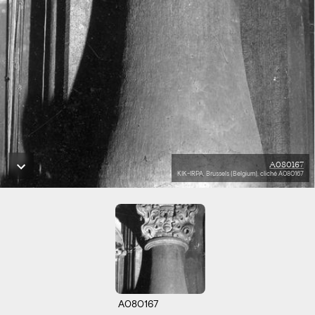
A080167
KIK-IRPA, Brussels (Belgium), cliché A080167
A080167