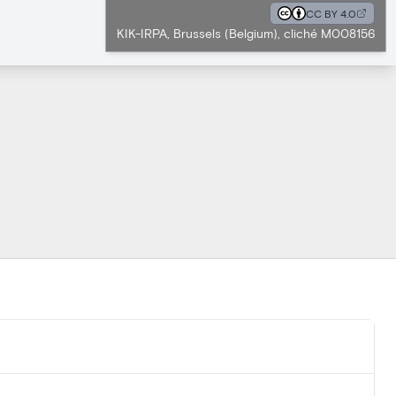
CC BY 4.0
KIK-IRPA, Brussels (Belgium), cliché M008156