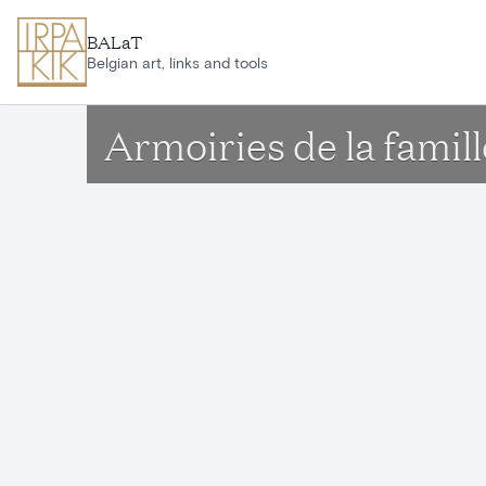
Aller au contenu principal
BALaT
Belgian art, links and tools
Armoiries de la fami