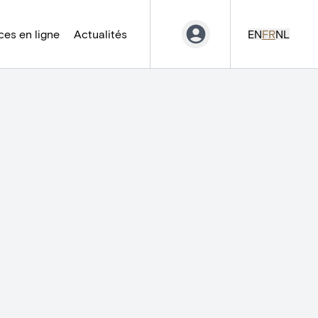
es en ligne
Actualités
EN
FR
NL