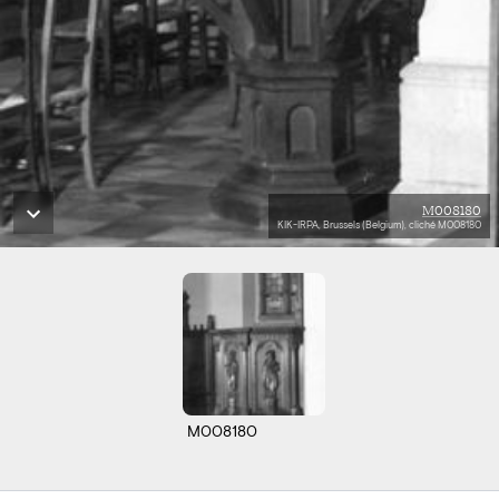
M008180
KIK-IRPA, Brussels (Belgium), cliché M008180
M008180