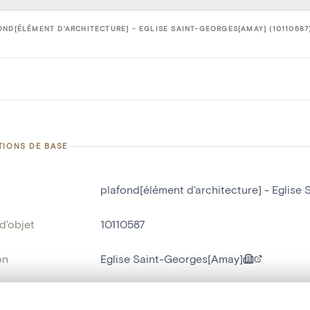
ND[ÉLÉMENT D'ARCHITECTURE] - EGLISE SAINT-GEORGES[AMAY] (10110587
TIONS DE BASE
plafond[élément d'architecture] - Eglise
d'objet
10110587
on
Eglise Saint-Georges[Amay]
Amay[localité]