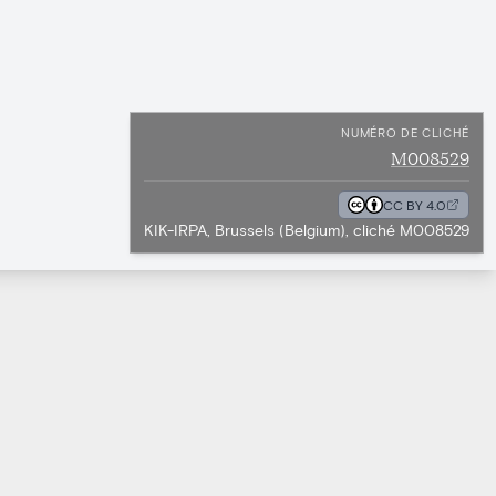
NUMÉRO DE CLICHÉ
M008529
CC BY 4.0
KIK-IRPA, Brussels (Belgium), cliché M008529