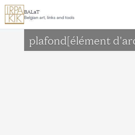
Aller au contenu principal
BALaT
Belgian art, links and tools
plafond[élément d'ar