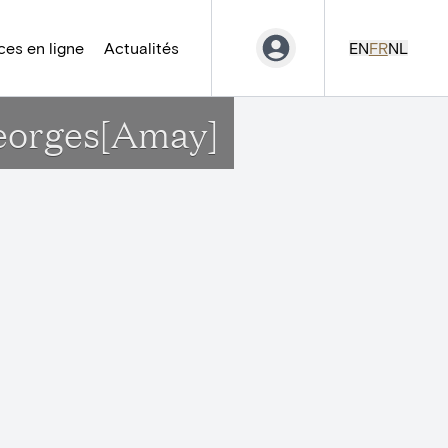
es en ligne
Actualités
EN
FR
NL
Georges[Amay]