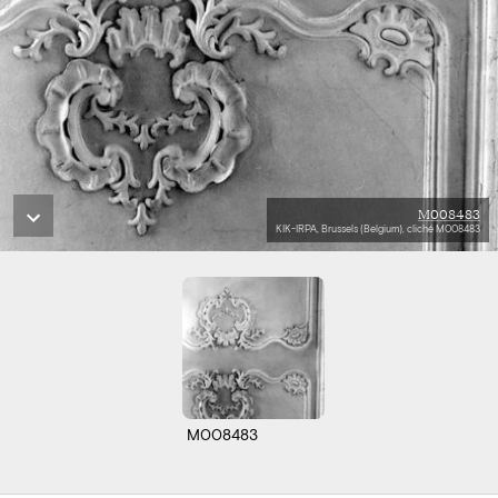
M008483
KIK-IRPA, Brussels (Belgium), cliché M008483
M008483