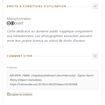
DROITS & CONDITIONS D'UTILISATION
Métadonnées
CC0
Cette dédicace au domaine public s'applique uniquement
aux métadonnées. Les photographies associées peuvent
avoir leur propre licence ou statut de droits d'auteur.
COMMENT CITER
Citation
KIK-IRPA. (1999). 
chapiteau[élément d'architecture] - Eglise Saint-
Remy
 [Object metadata]. 
https://hdl.handle.net/20.500.14037/object.10110558
Copier la citation