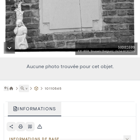
M082599
KIK-IRPA, Brussels (Belgium), cliché M082599
Aucune photo trouvée pour cet objet.
˅
10110545
INFORMATIONS
INFORMATIONS DE BASE