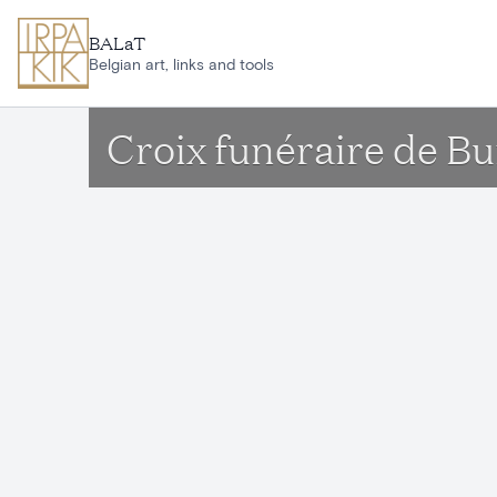
Aller au contenu principal
BALaT
Belgian art, links and tools
Croix funéraire de Bu