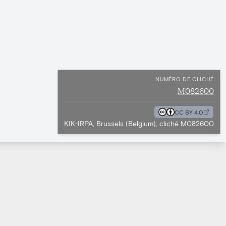
NUMÉRO DE CLICHÉ
M082600
CC BY 4.0
KIK-IRPA, Brussels (Belgium), cliché M082600