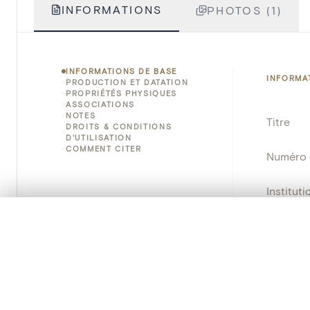
INFORMATIONS
PHOTOS (1)
INFORMATIONS DE BASE
INFORMA
PRODUCTION ET DATATION
PROPRIÉTÉS PHYSIQUES
ASSOCIATIONS
NOTES
Titre
DROITS & CONDITIONS
D'UTILISATION
COMMENT CITER
Numéro 
Instituti
0/50 photos
SÉLECTION À COMPARER
Lieu
Alignez vos images pour les comparer côte à cô
Nom d'o
Vous pouvez rouvrir cette sélection à tout moment via « 
Persisten
Votre sélection à comparer es