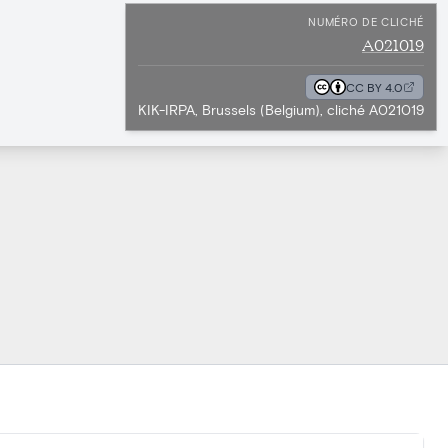
NUMÉRO DE CLICHÉ
A021019
CC BY 4.0
KIK-IRPA, Brussels (Belgium), cliché A021019