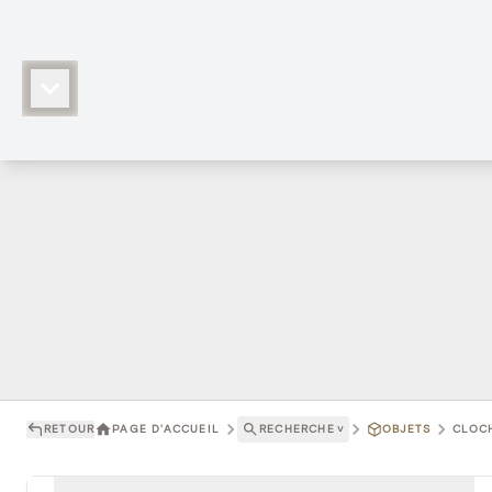
RETOUR
PAGE D'ACCUEIL
RECHERCHE
˅
OBJETS
CLOCH