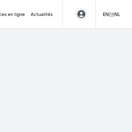
es en ligne
Actualités
EN
FR
NL