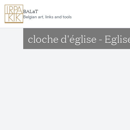
Aller au contenu principal
BALaT
Belgian art, links and tools
cloche d'église - Egl