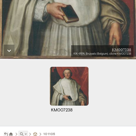
KM007238
KIK-IRPA, Brussels (Belgium), cliché KM007238
KM007238
˅
101105