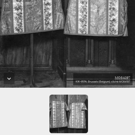
M084197
KIK-IRPA, Brussels (Belgium), cliché M084197