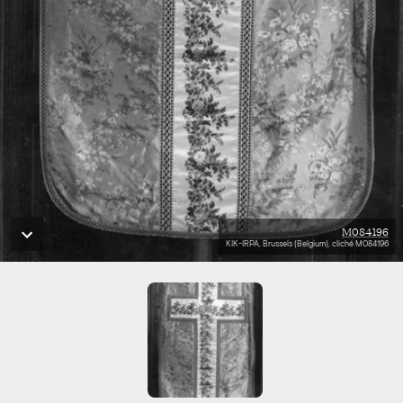
M084196
KIK-IRPA, Brussels (Belgium), cliché M084196