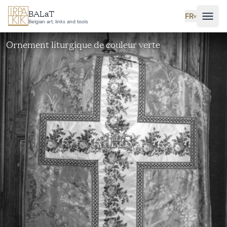
Aller au contenu principal
BALaT
FR
˅
Belgian art, links and tools
Ornement liturgique de couleur verte