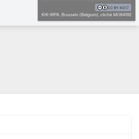
CC BY 4.0
KIK-IRPA, Brussels (Belgium), cliché M084192