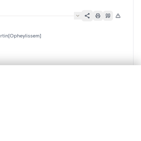
artin[Opheylissem]
lacement synchronisés.
ages de détail pour commencer.
Comparer dans la visionneuse avancée