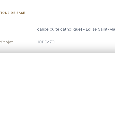
TIONS DE BASE
calice[culte catholique] - Eglise Saint-M
d'objet
10110470
on
Eglise Saint-Martin[Opheylissem]
Opheylissem
te, en superposition ou avec un rideau coulissant — avec zoom et dép
Ma sélection » dans le menu.
bjet
calice[culte catholique]
t vide. Ajoutez des photos depuis les résultats de recherche ou les p
t identifier
hdl:20.500.14037/object.10110470