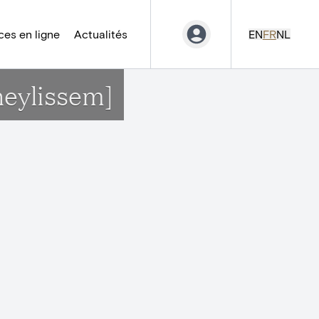
es en ligne
Actualités
EN
FR
NL
heylissem]