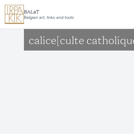
Aller au contenu principal
BALaT
Belgian art, links and tools
calice[culte catholiq