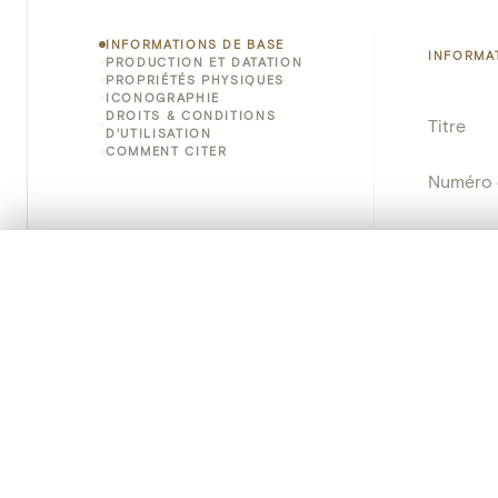
INFORMATIONS DE BASE
INFORMA
PRODUCTION ET DATATION
PROPRIÉTÉS PHYSIQUES
ICONOGRAPHIE
DROITS & CONDITIONS
Titre
D'UTILISATION
COMMENT CITER
Numéro 
Instituti
0/50 photos
SÉLECTION À COMPARER
Lieu
Alignez vos images pour les comparer côte à cô
Vous pouvez rouvrir cette sélection à tout moment via « 
Nom d'o
Votre sélection à comparer es
Persisten
Tout effacer