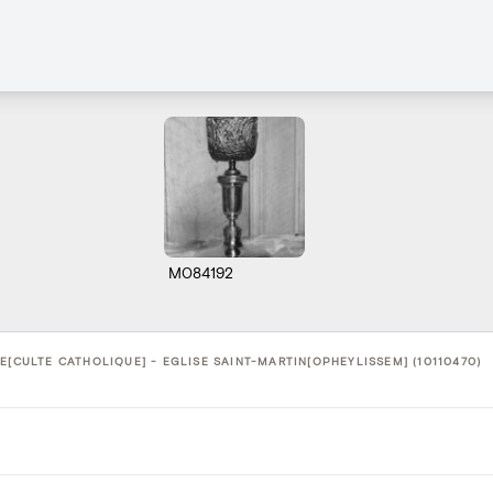
M084192
E[CULTE CATHOLIQUE] - EGLISE SAINT-MARTIN[OPHEYLISSEM] (10110470)