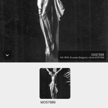
M057686
KIK-IRPA, Brussels (Belgium), cliché M057686
M057686