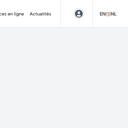
es en ligne
Actualités
EN
FR
NL