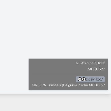
NUMÉRO DE CLICHÉ
M000627
CC BY 4.0
KIK-IRPA, Brussels (Belgium), cliché M000627