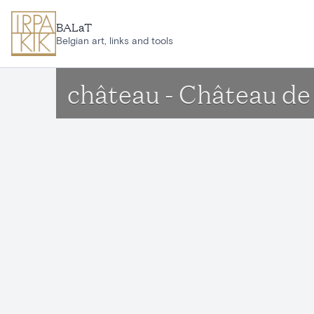
Aller au contenu principal
BALaT
Belgian art, links and tools
château - Château de