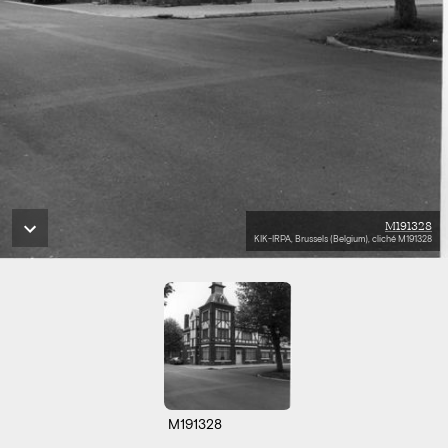
M191328
KIK-IRPA, Brussels (Belgium), cliché M191328
M191328