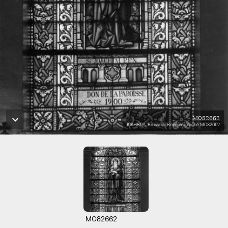
M082662
KIK-IRPA, Brussels (Belgium), cliché M082662
M082662